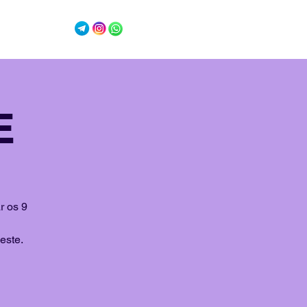
Conecte-se
E
r os 9
este.