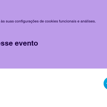
às suas configurações de cookies funcionais e análises.
esse evento
@libbe.com.br
91767-9718
LI
P